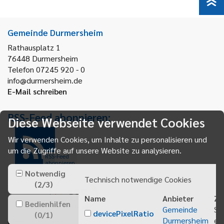
Gemeinde Durmersheim
Rathausplatz 1
76448
Durmersheim
Telefon 07245 920 - 0
info@durmersheim.de
E-Mail schreiben
RSS-Feed abonnieren:
Diese Webseite verwendet Cookies
Wir verwenden Cookies, um Inhalte zu personalisieren und
um die Zugriffe auf unsere Website zu analysieren.
RSS-Feed
abonnieren
Notwendig
Technisch notwendige Cookies
(
2
/
3
)
Name
Anbieter
Zw
Bedienhilfen
Gemeinde
Sp
devicePixelRatio
(
0
/
1
)
Durmersheim
ei
Gemeindeanzeiger abonnieren