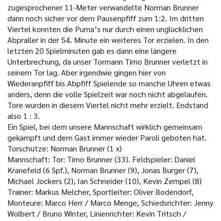
zugesprochener 11-Meter verwandelte Norman Brunner
dann noch sicher vor dem Pausenpfiff zum 1:2. Im dritten
Viertel konnten die Puma’s nur durch einen unglücklichen
Abpraller in der 54. Minute ein weiteres Tor erzielen. In den
letzten 20 Spielminuten gab es dann eine längere
Unterbrechung, da unser Tormann Timo Brunner verletzt in
seinem Tor lag. Aber irgendwie gingen hier von
Wiederanpfiff bis Abpfiff Spielende so manche Uhren etwas
anders, denn die volle Spielzeit war noch nicht abgelaufen.
Tore wurden in diesem Viertel nicht mehr erzielt. Endstand
also 1 : 3.
Ein Spiel, bei dem unsere Mannschaft wirklich gemeinsam
gekämpft und dem Gast immer wieder Paroli geboten hat.
Torschütze: Norman Brunner (1 x)
Mannschaft: Tor: Timo Brunner (33). Feldspieler: Daniel
Kranefeld (6 Spf.), Norman Brunner (9), Jonas Burger (7),
Michael Jockers (2), Ian Schneider (10), Kevin Zempel (8)
Trainer: Markus Melcher, Sportleiter: Oliver Bodendorf,
Monteure: Marco Herr / Marco Menge, Schiedsrichter: Jenny
Wolbert / Bruno Winter, Linienrichter: Kevin Tritsch /