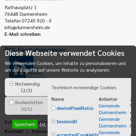
Rathausplatz 1
76448
Durmersheim
Telefon 07245 920 - 0
info@durmersheim.de
E-Mail schreiben
RSS-Feed abonnieren:
Diese Webseite verwendet Cookies
Wir verwenden Cookies, um Inhalte zu personalisieren und
um die Zugriffe auf unsere Website zu analysieren.
RSS-Feed
abonnieren
Notwendig
Technisch notwendige Cookies
(
2
/
3
)
Name
Anbieter
Zw
Bedienhilfen
Gemeinde
Sp
devicePixelRatio
(
0
/
1
)
Durmersheim
ei
Gemeindeanzeiger abonnieren
Gemeinde
Be
SessionID
Behördenrufnummer 115
Speichern
[x]
Durmersheim
bei
Kontakt
Impressum
Sitemap
Gemeinde
acceptedCookieIds
Sp