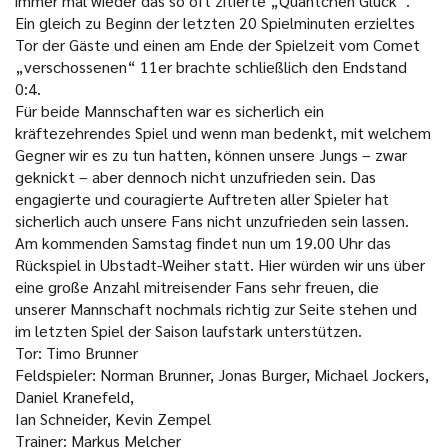
immer mal wieder das so oft zitierte „Quäntchen Glück“.
Ein gleich zu Beginn der letzten 20 Spielminuten erzieltes
Tor der Gäste und einen am Ende der Spielzeit vom Comet
„verschossenen“ 11er brachte schließlich den Endstand
0:4.
Für beide Mannschaften war es sicherlich ein
kräftezehrendes Spiel und wenn man bedenkt, mit welchem
Gegner wir es zu tun hatten, können unsere Jungs – zwar
geknickt – aber dennoch nicht unzufrieden sein. Das
engagierte und couragierte Auftreten aller Spieler hat
sicherlich auch unsere Fans nicht unzufrieden sein lassen.
Am kommenden Samstag findet nun um 19.00 Uhr das
Rückspiel in Ubstadt-Weiher statt. Hier würden wir uns über
eine große Anzahl mitreisender Fans sehr freuen, die
unserer Mannschaft nochmals richtig zur Seite stehen und
im letzten Spiel der Saison laufstark unterstützen.
Tor: Timo Brunner
Feldspieler: Norman Brunner, Jonas Burger, Michael Jockers,
Daniel Kranefeld,
Ian Schneider, Kevin Zempel
Trainer: Markus Melcher