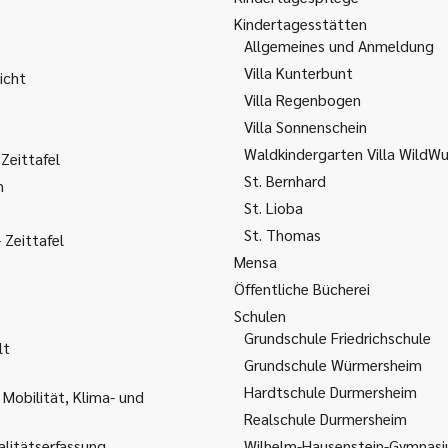
Kindertagesstätten
Allgemeines und Anmeldung
Villa Kunterbunt
icht
Villa Regenbogen
Villa Sonnenschein
Waldkindergarten Villa WildW
Zeittafel
St. Bernhard
m
St. Lioba
St. Thomas
Zeittafel
Mensa
Öffentliche Bücherei
Schulen
Grundschule Friedrichschule
lt
Grundschule Würmersheim
Hardtschule Durmersheim
 Mobilität, Klima- und
Realschule Durmersheim
litätserfassung
Wilhelm-Hausenstein-Gymnas