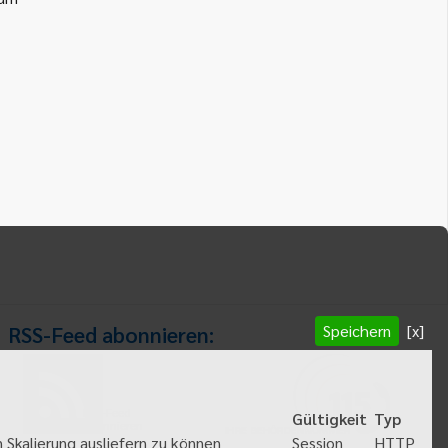
Speichern
[x]
RSS-Feed abonnieren:
RSS-Feed
Gültigkeit
Typ
abonnieren
HTTP
 Skalierung ausliefern zu können
Session