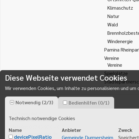
Klimaschutz
Natur
Wald
Brennholzbest
Windenergie
Pamina Rheinpar
Vereine
Vereine
Spielplätze
Diese Webseite verwendet Cookies
Städtepartnersc
Wir verwenden Cookies, um Inhalte zu personalisieren und um d
Notwendig
(
2
/
3
)
Bedienhilfen
(
0
/
1
)
Gemeinde Durmersheim
Rathausplatz 1
Technisch notwendige Cookies
76448
Durmersheim
Telefon 07245 920 - 0
Name
Anbieter
Zweck
info@durmersheim.de
devicePixelRatio
Gemeinde Durmersheim
Speichert