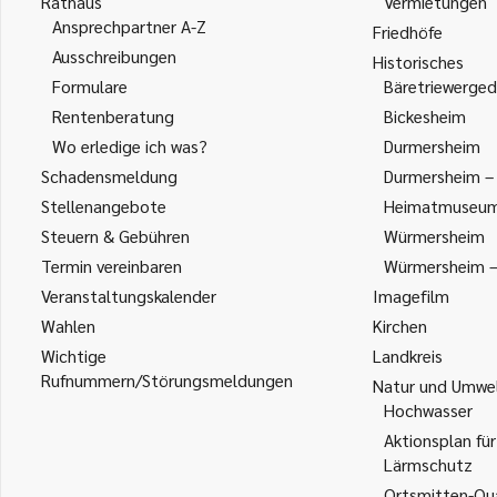
Rathaus
Vermietungen
Ansprechpartner A-Z
Friedhöfe
Ausschreibungen
Historisches
Formulare
Bäretriewerged
Rentenberatung
Bickesheim
Wo erledige ich was?
Durmersheim
Schadensmeldung
Durmersheim – 
Stellenangebote
Heimatmuseu
Steuern & Gebühren
Würmersheim
Termin vereinbaren
Würmersheim – 
Veranstaltungskalender
Imagefilm
Wahlen
Kirchen
Wichtige
Landkreis
Rufnummern/Störungsmeldungen
Natur und Umwe
Hochwasser
Aktionsplan für
Lärmschutz
Ortsmitten-Qua