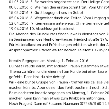
01.03.2016 5. Sie werden begeistert sein. Der Heilige Geis
08.03.2016 6. Wie man den ersten Schritt tut. Vom Christ
15.03.2016 7. Gott begegnet uns im Gebet.
05.04.2016 8. Wegweiser durch die Zeiten. Vom Umgang mi
12.04.2016 9. Gemeinsam unterwegs. Ohne Gemeinde geht
19.04.2016 10. Abschlussgottesdienst
Die Abende des Grundkurses finden jeweils dienstags von
2
im
Seminarraum des Henhöfer-Hauses Friedrichstraße 19A
,
Für Materialkosten und Erfrischungen erbitten wir mit der
Ansprechpartner:
Pfarrer Walter Becker, Telefon: 07245/23
Kreativ Begegnen am
Montag, 1. Februar 2016
Du hast Freude daran, mit anderen Frauen zusammen etwas 
Thema zu hören und in einer netten Runde bei einer Tasse T
gefehlt. Dann bist du hier richtig!
Wir - eine bunte Gruppe von Frauen - treffen uns ca. alle v
machen könnte. Aber deine Idee fehlt bestimmt noch. Scha
Beim nächsten kreativ begegnen am Montag, 1. Februar 20
machen. Gern kann man etwas zum Knabbern mitbringen.
Noch Fragen? Dann ruf Susanne Naumann (07245/8 60 14 80