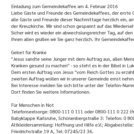
Einladung zum Gemeindekaffee am 4. Februar 2016
Liebe Gäste und Freunde des Gemeindekaffees, der erste G
alle Gäste und Freunde dieser Nachmittage herzlich ein, a
der Kreuzkirche. Wir sind schon gespannt auf das Wiederseh
Sicher wird es wieder ein abwechslungsreicher Tag, auf den
Ihnen allen grüßen wir Sie ganz herzlich. Ihr Gemeindekaf
Gebet für Kranke
"Jesus sandte seine Jünger mit dem Auftrag aus, allen M
Kranken gesund zu machen" - so steht es in der Bibel in Luk
Dem ersten Auftrag von Jesus "vom Reich Gottes zu erzähl
zweiten Auftrag wollen wir in unserer Gemeinde ernst nehm
Bei Interesse melden Sie sich bitte unter der Telefon-N
Dort finden Sie weitere Informationen.
Für Menschen in Not
Telefonseelsorge:
0800-111 0 111 oder 0800-111 0 222 (fr
Babyklappe Karlsruhe
, Schönenbergstraße 3: Telefon: 0 8
Altkleidersammlung:
Hoffnung und Hilfe e.V.; Abgabestelle
Friedrichstraße 19 A, Tel: 07245/23 36.