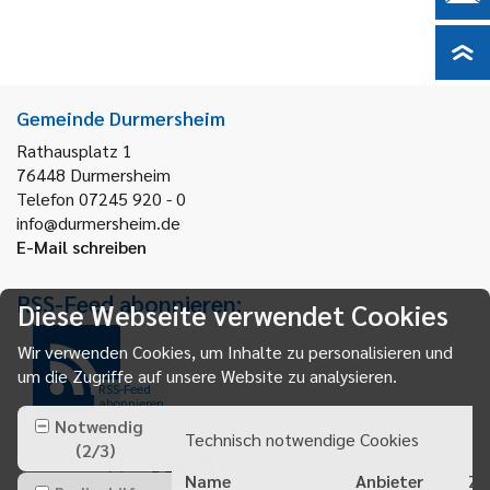
Gemeinde Durmersheim
Rathausplatz 1
76448
Durmersheim
Telefon 07245 920 - 0
info@durmersheim.de
E-Mail schreiben
RSS-Feed abonnieren:
Diese Webseite verwendet Cookies
Wir verwenden Cookies, um Inhalte zu personalisieren und
um die Zugriffe auf unsere Website zu analysieren.
RSS-Feed
abonnieren
Notwendig
Technisch notwendige Cookies
(
2
/
3
)
Name
Anbieter
Zw