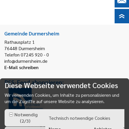
Gemeinde Durmersheim
Rathausplatz 1
76448
Durmersheim
Telefon 07245 920 - 0
info@durmersheim.de
E-Mail schreiben
RSS-Feed abonnieren:
Diese Webseite verwendet Cookies
Wir verwenden Cookies, um Inhalte zu personalisieren und
um die Zugriffe auf unsere Website zu analysieren.
RSS-Feed
abonnieren
Notwendig
Technisch notwendige Cookies
(
2
/
3
)
Name
Anbieter
Zw