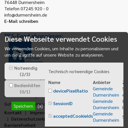
76448
Durmersheim
Telefon 07245 920 - 0
info@durmersheim.de
E-Mail schreiben
RSS-Feed abonnieren:
Diese Webseite verwendet Cookies
Wir verwenden Cookies, um Inhalte zu personalisieren und
um die Zugriffe auf unsere Website zu analysieren.
RSS-Feed
abonnieren
Notwendig
Technisch notwendige Cookies
(
2
/
3
)
Name
Anbieter
Zw
Bedienhilfen
Gemeinde
Sp
devicePixelRatio
(
0
/
1
)
Durmersheim
ei
Gemeindeanzeiger abonnieren
Gemeinde
Be
SessionID
Behördenrufnummer 115
Speichern
[x]
Durmersheim
bei
Kontakt
Impressum
Sitemap
Gemeinde
acceptedCookieIds
Sp
Datenschutzerklärung
Erklärung zur
Durmersheim
Barrierefreiheit