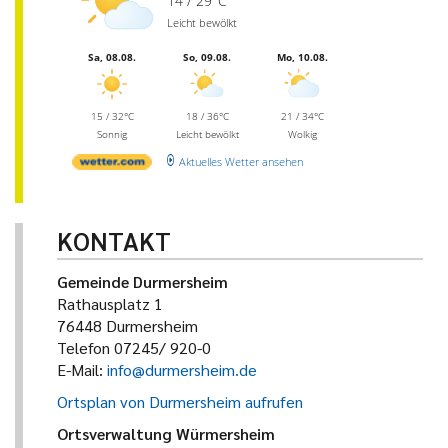
14 / 29°C
Leicht bewölkt
Sa, 08.08.
So, 09.08.
Mo, 10.08.
15 / 32°C
18 / 36°C
21 / 34°C
Sonnig
Leicht bewölkt
Wolkig
Aktuelles Wetter ansehen
KONTAKT
Gemeinde Durmersheim
Rathausplatz 1
76448 Durmersheim
Telefon 07245/ 920-0
E-Mail:
info@durmersheim.de
Ortsplan von Durmersheim aufrufen
Ortsverwaltung Würmersheim