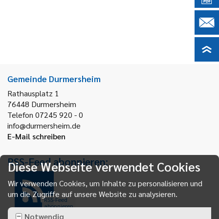
Gemeinde Durmersheim
Rathausplatz 1
76448
Durmersheim
Telefon 07245 920 - 0
info@durmersheim.de
E-Mail schreiben
RSS-Feed abonnieren:
Diese Webseite verwendet Cookies
Wir verwenden Cookies, um Inhalte zu personalisieren und
um die Zugriffe auf unsere Website zu analysieren.
RSS-Feed
abonnieren
Notwendig