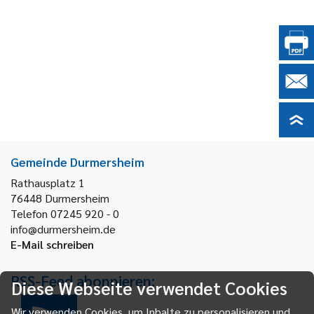
Gemeinde Durmersheim
Rathausplatz 1
76448
Durmersheim
Telefon 07245 920 - 0
info@durmersheim.de
E-Mail schreiben
RSS-Feed abonnieren:
Diese Webseite verwendet Cookies
Wir verwenden Cookies, um Inhalte zu personalisieren und