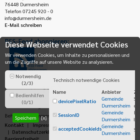
76448
Durmersheim
Telefon 07245 920 - 0
info@durmersheim.de
E-Mail schreiben
RSS-Feed abonnieren:
Diese Webseite verwendet Cookies
Wir verwenden Cookies, um Inhalte zu personalisieren und
um die Zugriffe auf unsere Website zu analysieren.
RSS-Feed
abonnieren
Notwendig
Technisch notwendige Cookies
(
2
/
3
)
Name
Anbieter
Zw
Bedienhilfen
Gemeinde
Sp
devicePixelRatio
(
0
/
1
)
Durmersheim
ei
Gemeindeanzeiger abonnieren
Gemeinde
Be
SessionID
Behördenrufnummer 115
Speichern
[x]
Durmersheim
bei
Kontakt
Impressum
Sitemap
Gemeinde
acceptedCookieIds
Sp
Datenschutzerklärung
Erklärung zur
Durmersheim
Barrierefreiheit