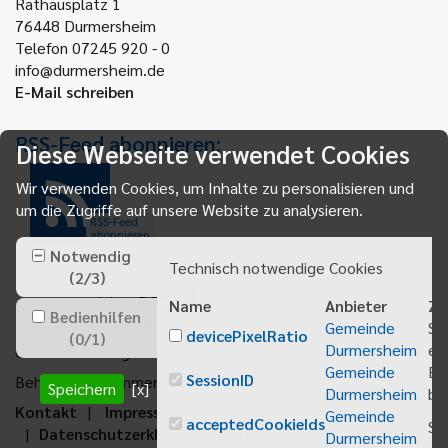
Rathausplatz 1
76448
Durmersheim
Telefon 07245 920 - 0
info@durmersheim.de
E-Mail schreiben
RSS-Feed abonnieren:
Diese Webseite verwendet Cookies
Wir verwenden Cookies, um Inhalte zu personalisieren und
um die Zugriffe auf unsere Website zu analysieren.
RSS-Feed
abonnieren
Notwendig
Technisch notwendige Cookies
(
2
/
3
)
Name
Anbieter
Zw
Bedienhilfen
Gemeinde
Sp
devicePixelRatio
(
0
/
1
)
Durmersheim
ei
Gemeindeanzeiger abonnieren
Gemeinde
Be
SessionID
Behördenrufnummer 115
Speichern
[x]
Durmersheim
bei
Kontakt
Impressum
Sitemap
Gemeinde
acceptedCookieIds
Sp
Datenschutzerklärung
Erklärung zur
Durmersheim