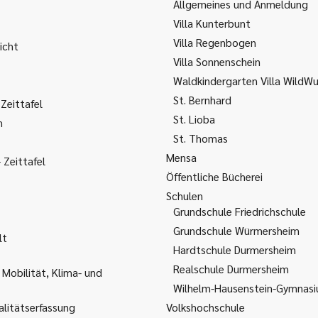
Allgemeines und Anmeldung
Villa Kunterbunt
Villa Regenbogen
icht
Villa Sonnenschein
Waldkindergarten Villa WildW
St. Bernhard
Zeittafel
St. Lioba
m
St. Thomas
Mensa
Zeittafel
Öffentliche Bücherei
Schulen
Grundschule Friedrichschule
Grundschule Würmersheim
lt
Hardtschule Durmersheim
Realschule Durmersheim
 Mobilität, Klima- und
Wilhelm-Hausenstein-Gymnas
litätserfassung
Volkshochschule