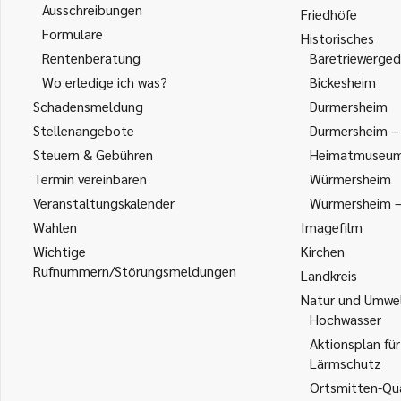
Ausschreibungen
Friedhöfe
Formulare
Historisches
Rentenberatung
Bäretriewerged
Wo erledige ich was?
Bickesheim
Schadensmeldung
Durmersheim
Stellenangebote
Durmersheim – 
Steuern & Gebühren
Heimatmuseu
Termin vereinbaren
Würmersheim
Veranstaltungskalender
Würmersheim – 
Wahlen
Imagefilm
Wichtige
Kirchen
Rufnummern/Störungsmeldungen
Landkreis
Natur und Umwe
Hochwasser
Aktionsplan für
Lärmschutz
Ortsmitten-Qua