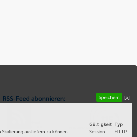
Speichern
[x]
RSS-Feed abonnieren:
RSS-Feed
Gültigkeit
Typ
abonnieren
HTTP
 Skalierung ausliefern zu können
Session
Gemeindeanzeiger abonnieren