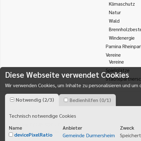
Klimaschutz
Natur
Wald
Brennholzbest
Windenergie
Pamina Rheinpar
Vereine
Vereine
Spielplätze
Diese Webseite verwendet Cookies
Städtepartnersc
Wir verwenden Cookies, um Inhalte zu personalisieren und um d
Notwendig
(
2
/
3
)
Bedienhilfen
(
0
/
1
)
Gemeinde Durmersheim
Rathausplatz 1
Technisch notwendige Cookies
76448
Durmersheim
Telefon 07245 920 - 0
Name
Anbieter
Zweck
info@durmersheim.de
devicePixelRatio
Gemeinde Durmersheim
Speichert
E-Mail schreiben