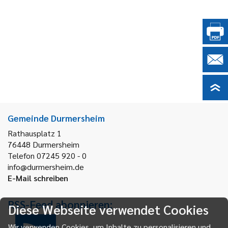
Gemeinde Durmersheim
Rathausplatz 1
76448
Durmersheim
Telefon 07245 920 - 0
info@durmersheim.de
E-Mail schreiben
RSS-Feed abonnieren:
Diese Webseite verwendet Cookies
Wir verwenden Cookies, um Inhalte zu personalisieren und