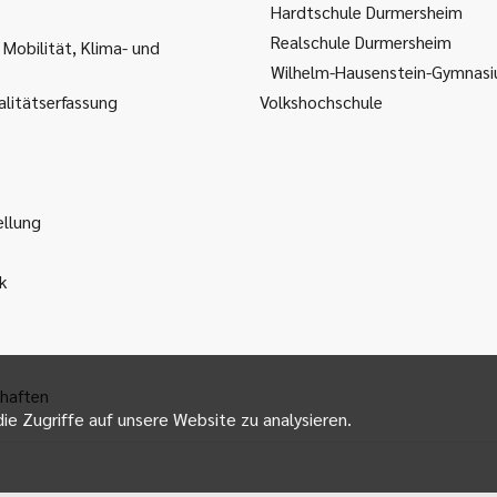
Hardtschule Durmersheim
Realschule Durmersheim
 Mobilität, Klima- und
Wilhelm-Hausenstein-Gymnas
litätserfassung
Volkshochschule
ellung
k
haften
ie Zugriffe auf unsere Website zu analysieren.