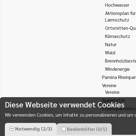
Hochwasser
Aktionsplan für
Lärmschutz
Ortsmitten-Qua
Klimaschutz
Natur
Wald
Brennholzbest
Windenergie
Pamina Rheinpar
Vereine
Vereine
Spielplätze
Diese Webseite verwendet Cookies
Städtepartnersc
Wir verwenden Cookies, um Inhalte zu personalisieren und um d
Notwendig
(
2
/
3
)
Bedienhilfen
(
0
/
1
)
Gemeinde Durmersheim