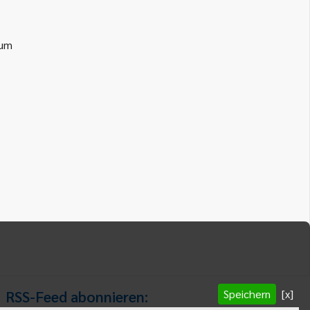
ium
Speichern
[x]
RSS-Feed abonnieren: