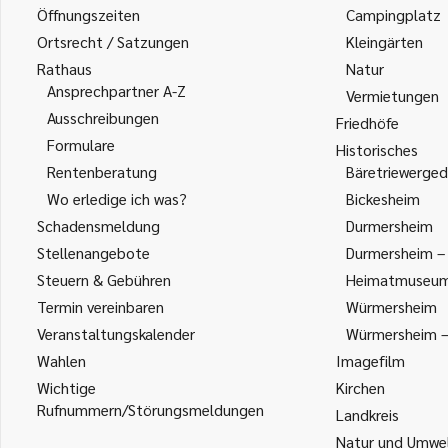
Öffnungszeiten
Campingplatz
Ortsrecht / Satzungen
Kleingärten
Rathaus
Natur
Ansprechpartner A-Z
Vermietungen
Ausschreibungen
Friedhöfe
Formulare
Historisches
Rentenberatung
Bäretriewerged
Wo erledige ich was?
Bickesheim
Schadensmeldung
Durmersheim
Stellenangebote
Durmersheim – 
Steuern & Gebühren
Heimatmuseu
Termin vereinbaren
Würmersheim
Veranstaltungskalender
Würmersheim – 
Wahlen
Imagefilm
Wichtige
Kirchen
Rufnummern/Störungsmeldungen
Landkreis
Natur und Umwe