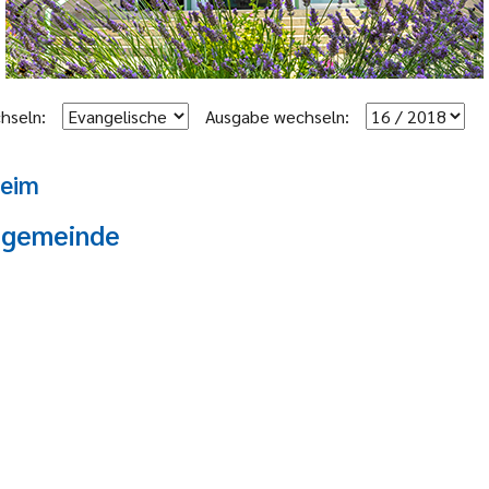
hseln:
Ausgabe wechseln:
heim
engemeinde