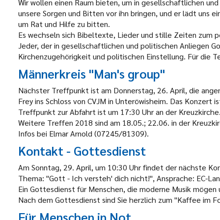
Wir wollen einen Raum bieten, um in gesellschaftlichen und 
unsere Sorgen und Bitten vor ihn bringen, und er lädt uns ei
um Rat und Hilfe zu bitten.
Es wechseln sich Bibeltexte, Lieder und stille Zeiten zum p
Jeder, der in gesellschaftlichen und politischen Anliegen G
Kirchenzugehörigkeit und politischen Einstellung. Für die 
Männerkreis "Man's group"
Nächster Treffpunkt ist am Donnerstag, 26. April, die a
Frey ins Schloss von CVJM in Unteröwisheim. Das Konzert is
Treffpunkt zur Abfahrt ist um 17:30 Uhr an der Kreuzkirche
Weitere Treffen 2018 sind am 18.05.; 22.06. in der Kreuzk
Infos bei Elmar Arnold (07245/81309).
Kontakt - Gottesdienst
Am Sonntag, 29. April, um 10:30 Uhr findet der nächste Ko
Thema: "Gott - Ich versteh' dich nicht!", Ansprache: EC-L
Ein Gottesdienst für Menschen, die moderne Musik mögen 
Nach dem Gottesdienst sind Sie herzlich zum "Kaffee im Fo
Für Menschen in Not