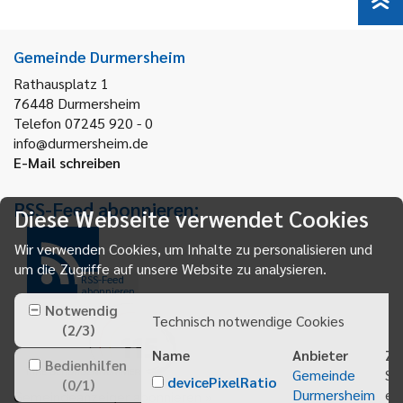
Gemeinde Durmersheim
Rathausplatz 1
76448
Durmersheim
Telefon 07245 920 - 0
info@durmersheim.de
E-Mail schreiben
RSS-Feed abonnieren:
Diese Webseite verwendet Cookies
Wir verwenden Cookies, um Inhalte zu personalisieren und
um die Zugriffe auf unsere Website zu analysieren.
RSS-Feed
abonnieren
Notwendig
Technisch notwendige Cookies
(
2
/
3
)
Name
Anbieter
Zw
Bedienhilfen
Gemeinde
Sp
devicePixelRatio
(
0
/
1
)
Durmersheim
ei
Gemeindeanzeiger abonnieren