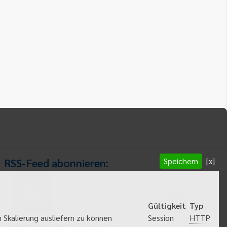
Speichern
[x]
RSS-Feed abonnieren:
RSS-Feed
Gültigkeit
Typ
abonnieren
HTTP
 Skalierung ausliefern zu können
Session
Gemeindeanzeiger abonnieren