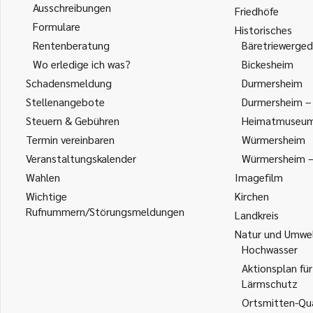
Ausschreibungen
Friedhöfe
Formulare
Historisches
Rentenberatung
Bäretriewerged
Wo erledige ich was?
Bickesheim
Schadensmeldung
Durmersheim
Stellenangebote
Durmersheim – 
Steuern & Gebühren
Heimatmuseu
Termin vereinbaren
Würmersheim
Veranstaltungskalender
Würmersheim – 
Wahlen
Imagefilm
Wichtige
Kirchen
Rufnummern/Störungsmeldungen
Landkreis
Natur und Umwe
Hochwasser
Aktionsplan für
Lärmschutz
Ortsmitten-Qua