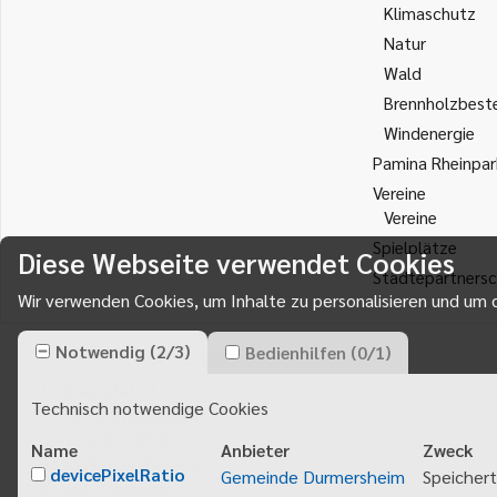
Klimaschutz
Natur
Wald
Brennholzbest
Windenergie
Pamina Rheinpar
Vereine
Vereine
Spielplätze
Diese Webseite verwendet Cookies
Städtepartnersc
Wir verwenden Cookies, um Inhalte zu personalisieren und um d
Notwendig
(
2
/
3
)
Bedienhilfen
(
0
/
1
)
Gemeinde Durmersheim
Rathausplatz 1
Technisch notwendige Cookies
76448
Durmersheim
Telefon 07245 920 - 0
Name
Anbieter
Zweck
info@durmersheim.de
devicePixelRatio
Gemeinde Durmersheim
Speichert
E-Mail schreiben