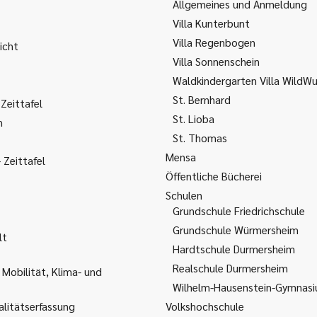
Allgemeines und Anmeldung
Villa Kunterbunt
Villa Regenbogen
icht
Villa Sonnenschein
Waldkindergarten Villa WildW
St. Bernhard
Zeittafel
St. Lioba
m
St. Thomas
Mensa
Zeittafel
Öffentliche Bücherei
Schulen
Grundschule Friedrichschule
Grundschule Würmersheim
lt
Hardtschule Durmersheim
Realschule Durmersheim
 Mobilität, Klima- und
Wilhelm-Hausenstein-Gymnas
litätserfassung
Volkshochschule