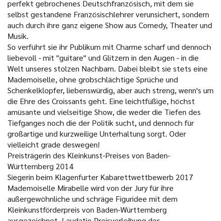
perfekt gebrochenes Deutschfranzösisch, mit dem sie
selbst gestandene Französischlehrer verunsichert, sondern
auch durch ihre ganz eigene Show aus Comedy, Theater und
Musik.
So verführt sie ihr Publikum mit Charme scharf und dennoch
liebevoll - mit "guitare" und Glitzern in den Augen - in die
Welt unseres stolzen Nachbarn. Dabei bleibt sie stets eine
Mademoiselle, ohne grobschlächtige Sprüche und
Schenkelklopfer, liebenswürdig, aber auch streng, wenn's um
die Ehre des Croissants geht. Eine leichtfüßige, höchst
amüsante und vielseitige Show, die weder die Tiefen des
Tiefganges noch die der Politik sucht, und dennoch für
großartige und kurzweilige Unterhaltung sorgt. Oder
vielleicht grade deswegen!
Preisträgerin des Kleinkunst-Preises von Baden-
Württemberg 2014
Siegerin beim Klagenfurter Kabarettwettbewerb 2017
Mademoiselle Mirabelle wird von der Jury für ihre
außergewöhnliche und schräge Figuridee mit dem
Kleinkunstförderpreis von Baden-Württemberg
ausgezeichnet. Laudatio Preisverleihung des