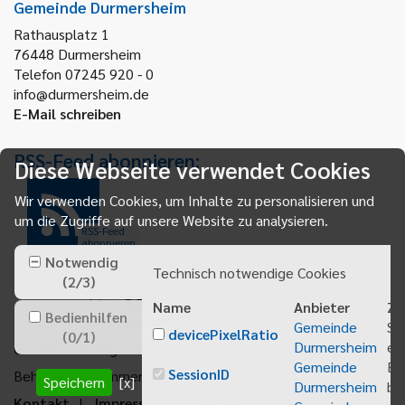
Gemeinde Durmersheim
Rathausplatz 1
76448
Durmersheim
Telefon 07245 920 - 0
info@durmersheim.de
E-Mail schreiben
RSS-Feed abonnieren:
Diese Webseite verwendet Cookies
Wir verwenden Cookies, um Inhalte zu personalisieren und
um die Zugriffe auf unsere Website zu analysieren.
RSS-Feed
abonnieren
Notwendig
Technisch notwendige Cookies
(
2
/
3
)
Name
Anbieter
Zw
Bedienhilfen
Gemeinde
Sp
devicePixelRatio
(
0
/
1
)
Durmersheim
ei
Gemeindeanzeiger abonnieren
Gemeinde
Be
SessionID
Behördenrufnummer 115
Speichern
[x]
Durmersheim
bei
Kontakt
Impressum
Sitemap