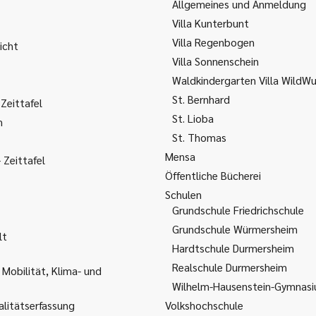
Allgemeines und Anmeldung
Villa Kunterbunt
Villa Regenbogen
icht
Villa Sonnenschein
Waldkindergarten Villa WildW
St. Bernhard
Zeittafel
St. Lioba
m
St. Thomas
Mensa
Zeittafel
Öffentliche Bücherei
Schulen
Grundschule Friedrichschule
Grundschule Würmersheim
lt
Hardtschule Durmersheim
Realschule Durmersheim
 Mobilität, Klima- und
Wilhelm-Hausenstein-Gymnas
litätserfassung
Volkshochschule