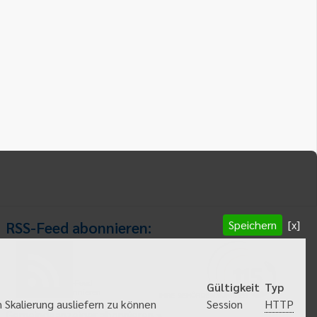
Speichern
[x]
RSS-Feed abonnieren:
RSS-Feed
Gültigkeit
Typ
abonnieren
HTTP
 Skalierung ausliefern zu können
Session
Gemeindeanzeiger abonnieren