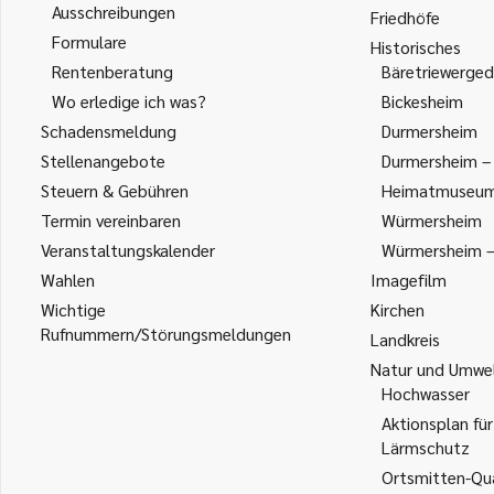
Ausschreibungen
Friedhöfe
Formulare
Historisches
Rentenberatung
Bäretriewerged
Wo erledige ich was?
Bickesheim
Schadensmeldung
Durmersheim
Stellenangebote
Durmersheim – 
Steuern & Gebühren
Heimatmuseu
Termin vereinbaren
Würmersheim
Veranstaltungskalender
Würmersheim – 
Wahlen
Imagefilm
Wichtige
Kirchen
Rufnummern/Störungsmeldungen
Landkreis
Natur und Umwe
Hochwasser
Aktionsplan für
Lärmschutz
Ortsmitten-Qua