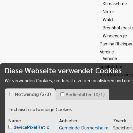
Klimaschutz
Natur
Wald
Brennholzbest
Windenergie
Pamina Rheinpar
Vereine
Vereine
Spielplätze
Diese Webseite verwendet Cookies
Städtepartnersc
Wir verwenden Cookies, um Inhalte zu personalisieren und um d
Notwendig
(
2
/
3
)
Bedienhilfen
(
0
/
1
)
Gemeinde Durmersheim
Rathausplatz 1
Technisch notwendige Cookies
76448
Durmersheim
Telefon 07245 920 - 0
Name
Anbieter
Zweck
info@durmersheim.de
devicePixelRatio
Gemeinde Durmersheim
Speichert
E-Mail schreiben