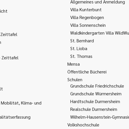
Allgemeines und Anmeldung
Villa Kunterbunt
icht
Villa Regenbogen
Villa Sonnenschein
Waldkindergarten Villa WildW
Zeittafel
St. Bernhard
m
St. Lioba
St. Thomas
Zeittafel
Mensa
Öffentliche Bücherei
Schulen
Grundschule Friedrichschule
lt
Grundschule Würmersheim
Hardtschule Durmersheim
 Mobilität, Klima- und
Realschule Durmersheim
litätserfassung
Wilhelm-Hausenstein-Gymnas
Volkshochschule