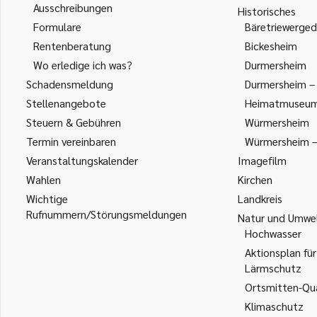
Ausschreibungen
Historisches
Formulare
Bäretriewerged
Rentenberatung
Bickesheim
Wo erledige ich was?
Durmersheim
Schadensmeldung
Durmersheim – 
Stellenangebote
Heimatmuseu
Steuern & Gebühren
Würmersheim
Termin vereinbaren
Würmersheim – 
Veranstaltungskalender
Imagefilm
Wahlen
Kirchen
Wichtige
Landkreis
Rufnummern/Störungsmeldungen
Natur und Umwe
Hochwasser
Aktionsplan für
Lärmschutz
Ortsmitten-Qua
Klimaschutz