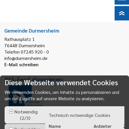
Gemeinde Durmersheim
Rathausplatz 1
76448
Durmersheim
Telefon 07245 920 - 0
info@durmersheim.de
E-Mail schreiben
RSS-Feed abonnieren:
Diese Webseite verwendet Cookies
Wir verwenden Cookies, um Inhalte zu personalisieren und
um die Zugriffe auf unsere Website zu analysieren.
RSS-Feed
abonnieren
Notwendig
Technisch notwendige Cookies
(
2
/
3
)
Name
Anbieter
Zw