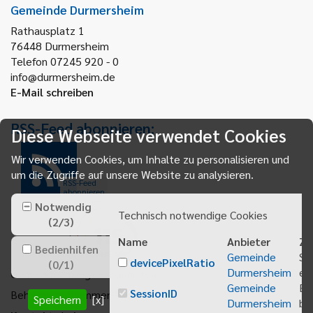
Gemeinde Durmersheim
Rathausplatz 1
76448
Durmersheim
Telefon 07245 920 - 0
info@durmersheim.de
E-Mail schreiben
RSS-Feed abonnieren:
Diese Webseite verwendet Cookies
Wir verwenden Cookies, um Inhalte zu personalisieren und
um die Zugriffe auf unsere Website zu analysieren.
RSS-Feed
abonnieren
Notwendig
Technisch notwendige Cookies
(
2
/
3
)
Name
Anbieter
Zw
Bedienhilfen
Gemeinde
Sp
devicePixelRatio
(
0
/
1
)
Durmersheim
ei
Gemeindeanzeiger abonnieren
Gemeinde
Be
SessionID
Behördenrufnummer 115
Speichern
[x]
Durmersheim
bei