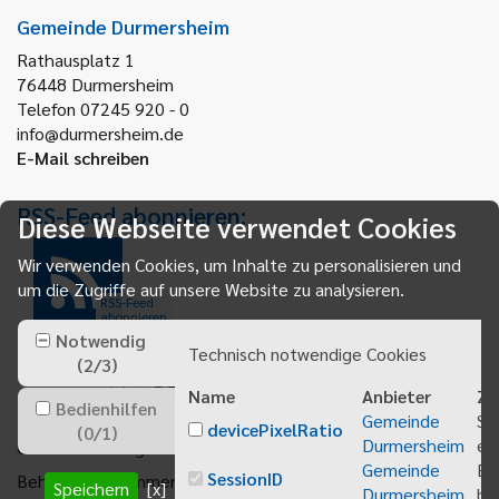
Gemeinde Durmersheim
Rathausplatz 1
76448
Durmersheim
Telefon 07245 920 - 0
info@durmersheim.de
E-Mail schreiben
RSS-Feed abonnieren:
Diese Webseite verwendet Cookies
Wir verwenden Cookies, um Inhalte zu personalisieren und
um die Zugriffe auf unsere Website zu analysieren.
RSS-Feed
abonnieren
Notwendig
Technisch notwendige Cookies
(
2
/
3
)
Name
Anbieter
Zw
Bedienhilfen
Gemeinde
Sp
devicePixelRatio
(
0
/
1
)
Durmersheim
ei
Gemeindeanzeiger abonnieren
Gemeinde
Be
SessionID
Behördenrufnummer 115
Speichern
[x]
Durmersheim
bei