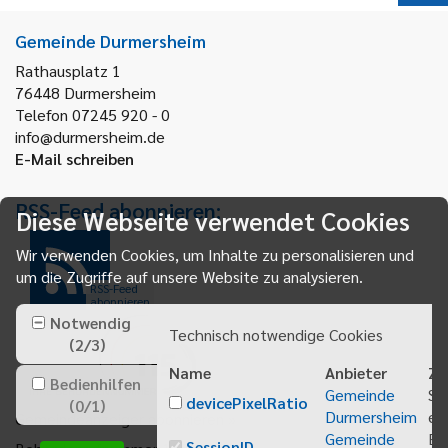
Gemeinde Durmersheim
Rathausplatz 1
76448
Durmersheim
Telefon 07245 920 - 0
info@durmersheim.de
E-Mail schreiben
RSS-Feed abonnieren:
Diese Webseite verwendet Cookies
Wir verwenden Cookies, um Inhalte zu personalisieren und
um die Zugriffe auf unsere Website zu analysieren.
RSS-Feed
abonnieren
Notwendig
Technisch notwendige Cookies
(
2
/
3
)
Name
Anbieter
Zw
Bedienhilfen
Gemeinde
Sp
devicePixelRatio
(
0
/
1
)
Durmersheim
ei
Gemeindeanzeiger abonnieren
Gemeinde
Be
SessionID