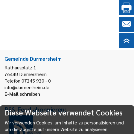
Gemeinde Durmersheim
Rathausplatz 1
76448
Durmersheim
Telefon 07245 920 - 0
info@durmersheim.de
E-Mail schreiben
RSS-Feed abonnieren:
Diese Webseite verwendet Cookies
Wir verwenden Cookies, um Inhalte zu personalisieren und
um die Zugriffe auf unsere Website zu analysieren.
RSS-Feed