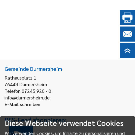
Gemeinde Durmersheim
Rathausplatz 1
76448
Durmersheim
Telefon 07245 920 - 0
info@durmersheim.de
E-Mail schreiben
RSS-Feed abonnieren:
Diese Webseite verwendet Cookies
Wir verwenden Cookies, um Inhalte zu personalisieren und