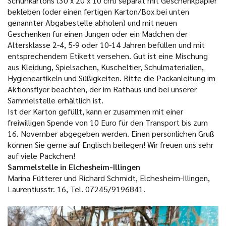
Schuhkartons (30 x 20 x 10 cm) separat mit Geschenkpapier
bekleben (oder einen fertigen Karton/Box bei unten
genannter Abgabestelle abholen) und mit neuen
Geschenken für einen Jungen oder ein Mädchen der
Altersklasse 2-4, 5-9 oder 10-14 Jahren befüllen und mit
entsprechendem Etikett versehen. Gut ist eine Mischung
aus Kleidung, Spielsachen, Kuscheltier, Schulmaterialien,
Hygieneartikeln und Süßigkeiten. Bitte die Packanleitung im
Aktionsflyer beachten, der im Rathaus und bei unserer
Sammelstelle erhältlich ist.
Ist der Karton gefüllt, kann er zusammen mit einer
freiwilligen Spende von 10 Euro für den Transport bis zum
16. November abgegeben werden. Einen persönlichen Gruß
können Sie gerne auf Englisch beilegen! Wir freuen uns sehr
auf viele Päckchen!
Sammelstelle in Elchesheim-Illingen
Marina Fütterer und Richard Schmidt, Elchesheim-Illingen,
Laurentiusstr. 16, Tel. 07245/9196841.