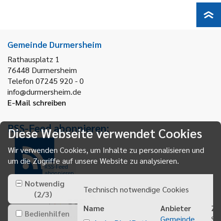
Gemeinde Durmersheim
Rathausplatz 1
76448
Durmersheim
Telefon 07245 920 - 0
info@durmersheim.de
E-Mail schreiben
RSS-Feed abonnieren:
Diese Webseite verwendet Cookies
Wir verwenden Cookies, um Inhalte zu personalisieren und
um die Zugriffe auf unsere Website zu analysieren.
RSS-Feed
abonnieren
Notwendig
Technisch notwendige Cookies
(
2
/
3
)
Name
Anbieter
Zw
Bedienhilfen
Gemeinde
Sp