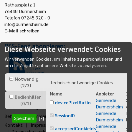
Rathausplatz 1
76448
Durmersheim
Telefon 07245 920 - 0
info@durmersheim.de
E-Mail schreiben
RSS-Feed abonnieren:
Diese Webseite verwendet Cookies
Wir verwenden Cookies, um Inhalte zu personalisieren und
um die Zugriffe auf unsere Website zu analysieren.
RSS-Feed
abonnieren
Notwendig
Technisch notwendige Cookies
(
2
/
3
)
Name
Anbieter
Zw
Bedienhilfen
Gemeinde
Sp
devicePixelRatio
(
0
/
1
)
Durmersheim
ei
Gemeindeanzeiger abonnieren
Gemeinde
Be
SessionID
Behördenrufnummer 115
Speichern
[x]
Durmersheim
bei
Kontakt
Impressum
Sitemap
Gemeinde
acceptedCookieIds
Sp
Datenschutzerklärung
Erklärung zur