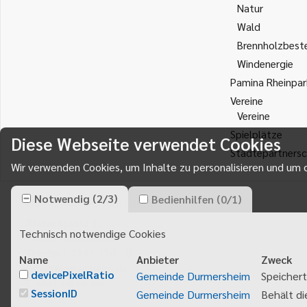
Natur
Wald
Brennholzbest
Windenergie
Pamina Rheinpar
Vereine
Vereine
Spielplätze
Diese Webseite verwendet Cookies
Städtepartnersc
Wir verwenden Cookies, um Inhalte zu personalisieren und um d
Notwendig
(
2
/
3
)
Bedienhilfen
(
0
/
1
)
Gemeinde Durmersheim
Rathausplatz 1
Technisch notwendige Cookies
76448
Durmersheim
Telefon 07245 920 - 0
Name
Anbieter
Zweck
info@durmersheim.de
devicePixelRatio
Gemeinde Durmersheim
Speichert
E-Mail schreiben
SessionID
Gemeinde Durmersheim
Behält di