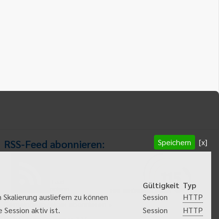
Speichern
[x]
RSS-Feed abonnieren:
RSS-Feed
Gültigkeit
Typ
abonnieren
HTTP
 Skalierung ausliefern zu können
Session
Gemeindeanzeiger abonnieren
HTTP
Session aktiv ist.
Session
Behördenrufnummer 115