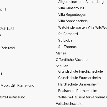
Allgemeines und Anmeldung
Villa Kunterbunt
icht
Villa Regenbogen
Villa Sonnenschein
Waldkindergarten Villa WildW
Zeittafel
St. Bernhard
m
St. Lioba
St. Thomas
Zeittafel
Mensa
Öffentliche Bücherei
Schulen
Grundschule Friedrichschule
lt
Grundschule Würmersheim
Hardtschule Durmersheim
 Mobilität, Klima- und
Realschule Durmersheim
litätserfassung
Wilhelm-Hausenstein-Gymnas
Volkshochschule