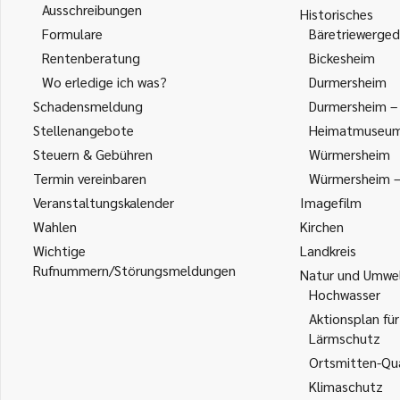
Ausschreibungen
Historisches
Formulare
Bäretriewerged
Rentenberatung
Bickesheim
Wo erledige ich was?
Durmersheim
Schadensmeldung
Durmersheim – 
Stellenangebote
Heimatmuseu
Steuern & Gebühren
Würmersheim
Termin vereinbaren
Würmersheim – 
Veranstaltungskalender
Imagefilm
Wahlen
Kirchen
Wichtige
Landkreis
Rufnummern/Störungsmeldungen
Natur und Umwe
Hochwasser
Aktionsplan für
Lärmschutz
Ortsmitten-Qua
Klimaschutz