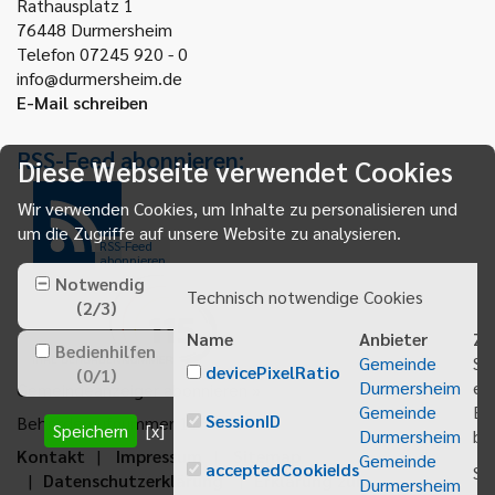
Rathausplatz 1
76448
Durmersheim
Telefon 07245 920 - 0
info@durmersheim.de
E-Mail schreiben
RSS-Feed abonnieren:
Diese Webseite verwendet Cookies
Wir verwenden Cookies, um Inhalte zu personalisieren und
um die Zugriffe auf unsere Website zu analysieren.
RSS-Feed
abonnieren
Notwendig
Technisch notwendige Cookies
(
2
/
3
)
Name
Anbieter
Zw
Bedienhilfen
Gemeinde
Sp
devicePixelRatio
(
0
/
1
)
Durmersheim
ei
Gemeindeanzeiger abonnieren
Gemeinde
Be
SessionID
Behördenrufnummer 115
Speichern
[x]
Durmersheim
bei
Kontakt
Impressum
Sitemap
Gemeinde
acceptedCookieIds
Sp
Datenschutzerklärung
Erklärung zur
Durmersheim