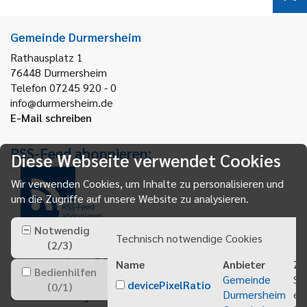
Gemeinde Durmersheim
Rathausplatz 1
76448
Durmersheim
Telefon 07245 920 - 0
info@durmersheim.de
E-Mail schreiben
RSS-Feed abonnieren:
Diese Webseite verwendet Cookies
Wir verwenden Cookies, um Inhalte zu personalisieren und
um die Zugriffe auf unsere Website zu analysieren.
RSS-Feed
abonnieren
Notwendig
Technisch notwendige Cookies
(
2
/
3
)
Name
Anbieter
Zw
Bedienhilfen
Gemeinde
Sp
devicePixelRatio
(
0
/
1
)
Durmersheim
ei
Gemeindeanzeiger abonnieren