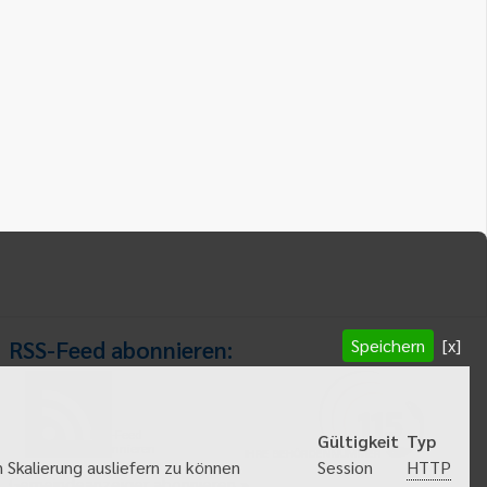
Speichern
[x]
RSS-Feed abonnieren:
RSS-Feed
Gültigkeit
Typ
abonnieren
HTTP
 Skalierung ausliefern zu können
Session
Gemeindeanzeiger abonnieren