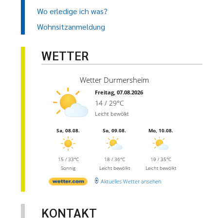
Wo erledige ich was?
Wohnsitzanmeldung
WETTER
Wetter Durmersheim
Freitag, 07.08.2026
14 / 29°C
Leicht bewölkt
Sa, 08.08.
So, 09.08.
Mo, 10.08.
15 / 33°C
18 / 36°C
19 / 35°C
Sonnig
Leicht bewölkt
Leicht bewölkt
Aktuelles Wetter ansehen
KONTAKT