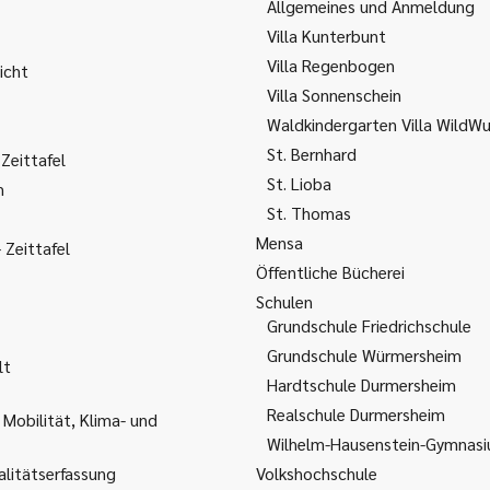
Allgemeines und Anmeldung
Villa Kunterbunt
Villa Regenbogen
icht
Villa Sonnenschein
Waldkindergarten Villa WildW
St. Bernhard
Zeittafel
St. Lioba
m
St. Thomas
Mensa
Zeittafel
Öffentliche Bücherei
Schulen
Grundschule Friedrichschule
Grundschule Würmersheim
lt
Hardtschule Durmersheim
Realschule Durmersheim
 Mobilität, Klima- und
Wilhelm-Hausenstein-Gymnas
litätserfassung
Volkshochschule