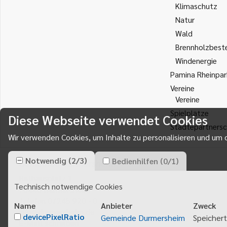
Klimaschutz
Natur
Wald
Brennholzbest
Windenergie
Pamina Rheinpar
Vereine
Vereine
Spielplätze
Diese Webseite verwendet Cookies
Städtepartnersc
Wir verwenden Cookies, um Inhalte zu personalisieren und um d
Notwendig
(
2
/
3
)
Bedienhilfen
(
0
/
1
)
Gemeinde Durmersheim
Rathausplatz 1
Technisch notwendige Cookies
76448
Durmersheim
Telefon 07245 920 - 0
Name
Anbieter
Zweck
info@durmersheim.de
devicePixelRatio
Gemeinde Durmersheim
Speichert
E-Mail schreiben