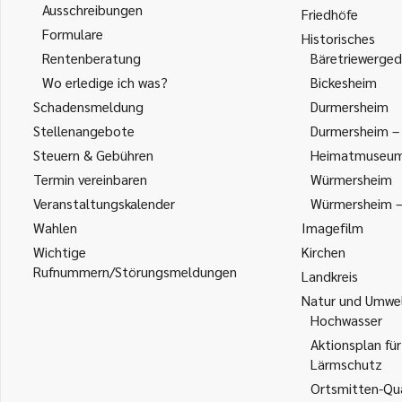
Ausschreibungen
Friedhöfe
Formulare
Historisches
Rentenberatung
Bäretriewerged
Wo erledige ich was?
Bickesheim
Schadensmeldung
Durmersheim
Stellenangebote
Durmersheim – 
Steuern & Gebühren
Heimatmuseu
Termin vereinbaren
Würmersheim
Veranstaltungskalender
Würmersheim – 
Wahlen
Imagefilm
Wichtige
Kirchen
Rufnummern/Störungsmeldungen
Landkreis
Natur und Umwe
Hochwasser
Aktionsplan für
Lärmschutz
Ortsmitten-Qua