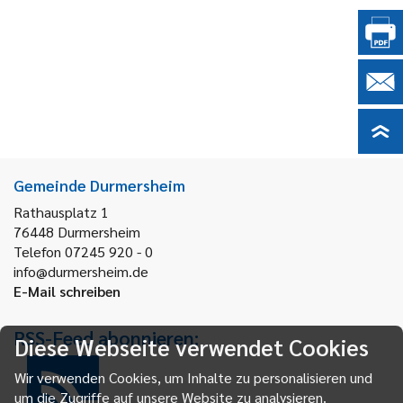
Gemeinde Durmersheim
Rathausplatz 1
76448
Durmersheim
Telefon 07245 920 - 0
info@durmersheim.de
E-Mail schreiben
RSS-Feed abonnieren:
Diese Webseite verwendet Cookies
Wir verwenden Cookies, um Inhalte zu personalisieren und
um die Zugriffe auf unsere Website zu analysieren.