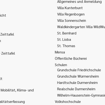
Allgemeines und Anmeldung
Villa Kunterbunt
Villa Regenbogen
icht
Villa Sonnenschein
Waldkindergarten Villa WildW
St. Bernhard
Zeittafel
St. Lioba
m
St. Thomas
Mensa
Zeittafel
Öffentliche Bücherei
Schulen
Grundschule Friedrichschule
Grundschule Würmersheim
lt
Hardtschule Durmersheim
Realschule Durmersheim
 Mobilität, Klima- und
Wilhelm-Hausenstein-Gymnas
litätserfassung
Volkshochschule