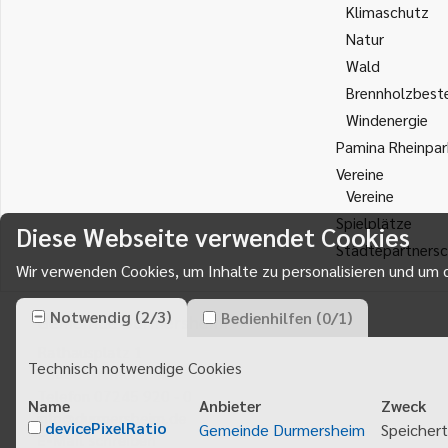
Klimaschutz
Natur
Wald
Brennholzbest
Windenergie
Pamina Rheinpar
Vereine
Vereine
Spielplätze
Diese Webseite verwendet Cookies
Städtepartnersc
Wir verwenden Cookies, um Inhalte zu personalisieren und um d
Notwendig
(
2
/
3
)
Bedienhilfen
(
0
/
1
)
Gemeinde Durmersheim
Rathausplatz 1
Technisch notwendige Cookies
76448
Durmersheim
Telefon 07245 920 - 0
Name
Anbieter
Zweck
info@durmersheim.de
devicePixelRatio
Gemeinde Durmersheim
Speichert
E-Mail schreiben