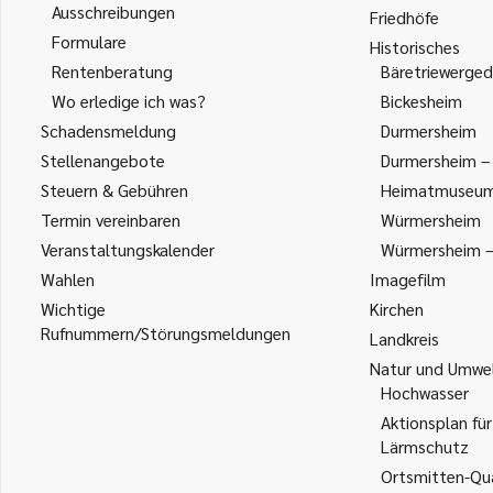
Ausschreibungen
Friedhöfe
Formulare
Historisches
Rentenberatung
Bäretriewerged
Wo erledige ich was?
Bickesheim
Schadensmeldung
Durmersheim
Stellenangebote
Durmersheim – 
Steuern & Gebühren
Heimatmuseu
Termin vereinbaren
Würmersheim
Veranstaltungskalender
Würmersheim – 
Wahlen
Imagefilm
Wichtige
Kirchen
Rufnummern/Störungsmeldungen
Landkreis
Natur und Umwe
Hochwasser
Aktionsplan für
Lärmschutz
Ortsmitten-Qua