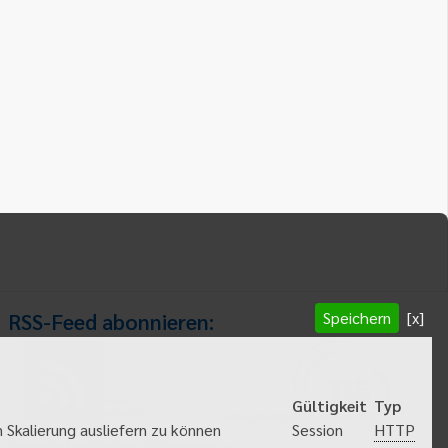
Speichern
[x]
RSS-Feed abonnieren:
RSS-Feed
Gültigkeit
Typ
abonnieren
HTTP
 Skalierung ausliefern zu können
Session
Gemeindeanzeiger abonnieren