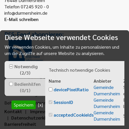
76448
Durmersheim
Telefon 07245 920 - 0
info@durmersheim.de
E-Mail schreiben
RSS-Feed abonnieren:
Diese Webseite verwendet Cookies
Wir verwenden Cookies, um Inhalte zu personalisieren und
um die Zugriffe auf unsere Website zu analysieren.
RSS-Feed
abonnieren
Notwendig
Technisch notwendige Cookies
(
2
/
3
)
Name
Anbieter
Zw
Bedienhilfen
Gemeinde
Sp
devicePixelRatio
(
0
/
1
)
Durmersheim
ei
Gemeindeanzeiger abonnieren
Gemeinde
Be
SessionID
Behördenrufnummer 115
Speichern
[x]
Durmersheim
bei
Kontakt
Impressum
Sitemap
Gemeinde
acceptedCookieIds
Sp
Datenschutzerklärung
Erklärung zur
Durmersheim
Barrierefreiheit