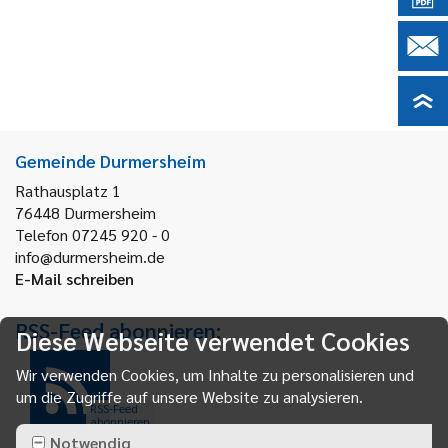
Gemeinde Durmersheim
Rathausplatz 1
76448
Durmersheim
Telefon 07245 920 - 0
info@durmersheim.de
E-Mail schreiben
RSS-Feed abonnieren:
Diese Webseite verwendet Cookies
Wir verwenden Cookies, um Inhalte zu personalisieren und
um die Zugriffe auf unsere Website zu analysieren.
RSS-Feed
abonnieren
Notwendig