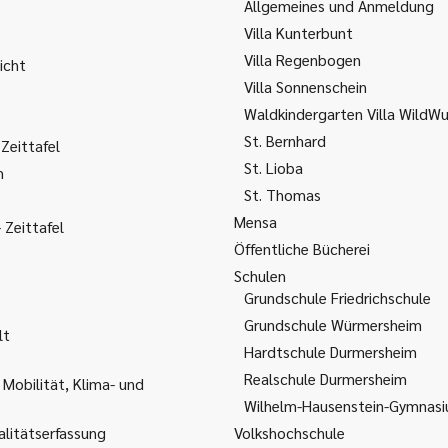
Allgemeines und Anmeldung
Villa Kunterbunt
Villa Regenbogen
icht
Villa Sonnenschein
Waldkindergarten Villa WildW
St. Bernhard
Zeittafel
St. Lioba
m
St. Thomas
Mensa
Zeittafel
Öffentliche Bücherei
Schulen
Grundschule Friedrichschule
Grundschule Würmersheim
lt
Hardtschule Durmersheim
Realschule Durmersheim
 Mobilität, Klima- und
Wilhelm-Hausenstein-Gymnas
litätserfassung
Volkshochschule