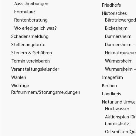
Ausschreibungen
Friedhöfe
Formulare
Historisches
Rentenberatung
Bäretriewerged
Wo erledige ich was?
Bickesheim
Schadensmeldung
Durmersheim
Stellenangebote
Durmersheim – 
Steuern & Gebühren
Heimatmuseu
Termin vereinbaren
Würmersheim
Veranstaltungskalender
Würmersheim – 
Wahlen
Imagefilm
Wichtige
Kirchen
Rufnummern/Störungsmeldungen
Landkreis
Natur und Umwe
Hochwasser
Aktionsplan für
Lärmschutz
Ortsmitten-Qua