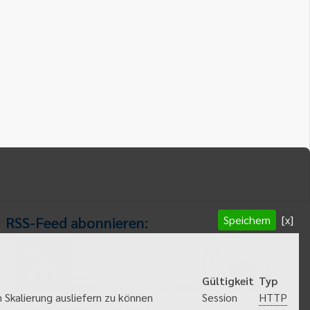
Speichern
[x]
RSS-Feed abonnieren:
RSS-Feed
Gültigkeit
Typ
abonnieren
HTTP
 Skalierung ausliefern zu können
Session
Gemeindeanzeiger abonnieren