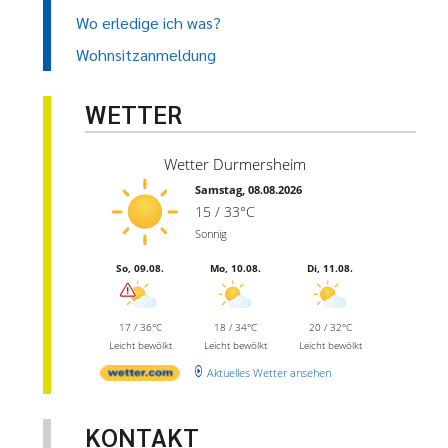
Wo erledige ich was?
Wohnsitzanmeldung
WETTER
Wetter Durmersheim
Samstag, 08.08.2026
15 / 33°C
Sonnig
So, 09.08.
Mo, 10.08.
Di, 11.08.
17 / 36°C
18 / 34°C
20 / 32°C
Leicht bewölkt
Leicht bewölkt
Leicht bewölkt
Aktuelles Wetter ansehen
KONTAKT