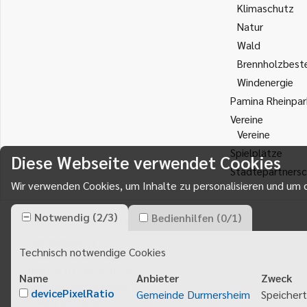
Klimaschutz
Natur
Wald
Brennholzbest
Windenergie
Pamina Rheinpar
Vereine
Vereine
Spielplätze
Diese Webseite verwendet Cookies
Städtepartnersc
Wir verwenden Cookies, um Inhalte zu personalisieren und um d
Notwendig
(
2
/
3
)
Bedienhilfen
(
0
/
1
)
Gemeinde Durmersheim
Rathausplatz 1
Technisch notwendige Cookies
76448
Durmersheim
Telefon 07245 920 - 0
Name
Anbieter
Zweck
info@durmersheim.de
devicePixelRatio
Gemeinde Durmersheim
Speichert
E-Mail schreiben