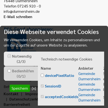
76448
Durmersheim
Telefon 07245 920 - 0
info@durmersheim.de
E-Mail schreiben
RSS-Feed abonnieren:
Diese Webseite verwendet Cookies
Wir verwenden Cookies, um Inhalte zu personalisieren und
um die Zugriffe auf unsere Website zu analysieren.
RSS-Feed
abonnieren
Notwendig
Technisch notwendige Cookies
(
2
/
3
)
Name
Anbieter
Zw
Bedienhilfen
Gemeinde
Sp
devicePixelRatio
(
0
/
1
)
Durmersheim
ei
Gemeindeanzeiger abonnieren
Gemeinde
Be
SessionID
Behördenrufnummer 115
Speichern
[x]
Durmersheim
bei
Kontakt
Impressum
Sitemap
Gemeinde
acceptedCookieIds
Sp
Datenschutzerklärung
Erklärung zur
Durmersheim
Barrierefreiheit