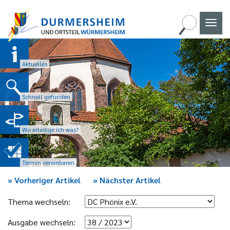
Naviga
umscha
Aktuelles
Schnell gefunden
Wo erledige ich was?
Termin vereinbaren
»
Vorheriger Artikel
»
Nächster Artikel
Thema wechseln:
Ausgabe wechseln: