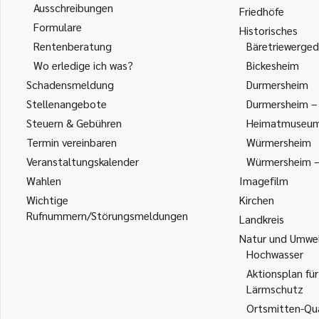
Ausschreibungen
Friedhöfe
Formulare
Historisches
Rentenberatung
Bäretriewerged
Wo erledige ich was?
Bickesheim
Schadensmeldung
Durmersheim
Stellenangebote
Durmersheim – 
Steuern & Gebühren
Heimatmuseu
Termin vereinbaren
Würmersheim
Veranstaltungskalender
Würmersheim – 
Wahlen
Imagefilm
Wichtige
Kirchen
Rufnummern/Störungsmeldungen
Landkreis
Natur und Umwe
Hochwasser
Aktionsplan für
Lärmschutz
Ortsmitten-Qua