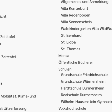
Allgemeines und Anmeldung
Villa Kunterbunt
Villa Regenbogen
icht
Villa Sonnenschein
Waldkindergarten Villa WildW
St. Bernhard
Zeittafel
St. Lioba
m
St. Thomas
Mensa
Zeittafel
Öffentliche Bücherei
Schulen
Grundschule Friedrichschule
Grundschule Würmersheim
lt
Hardtschule Durmersheim
Realschule Durmersheim
 Mobilität, Klima- und
Wilhelm-Hausenstein-Gymnas
litätserfassung
Volkshochschule