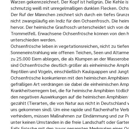
Warzen gekennzeichnet. Der Kopf ist hellgrün. Die Kehle ist
schmutzig weiß mit unregelmäßigen dunklen Flecken. Ochse
Der Ruf der Männchen zeichnet sich durch ein tiefes Grunz
nicht zwangsläufig ein Indiz für den Ochsenfrosch. Die hei
hervor. Der heimische Grasfrosch unterscheidet sich von d
Trommelfell. Erwachsene Ochsenfrösche können von den h
unterschieden werden.
Ochsenfrösche leben in vegetationsreichen, nicht zu tiefen
Sonneneinstrahlung wie offenen Teichen, Seen und Altarmen
zu 25.000 Eiern ablegen, die als Klumpen an der Wassero
sind Ochsenfrösche deutlich größer als einheimische Amphibi
Reptilien und Vögeln, einschließlich Kaulquappen und Jungt
Ochsenfrösche konkurrieren mit den heimischen Amphibien
gefräßigen Art verdrängen sie dabei die einheimischen Amp
Krankheitserregern bei, die für heimische Amphibien tödli
den negativen Auswirkungen auf die heimischen Amphibien 
gezählt (Tierarten, die von Natur aus nicht in Deutschlan
uns gekommen sind). Um eine rapide und flächenhafte Verb
verhindern, müssen Maßnahmen zur Eindämmung und zur Pop
unter keinen Umständen in die freie Landschaft oder Gart
Falls Frösche mit den zuvor genannten Merkmalen eines 