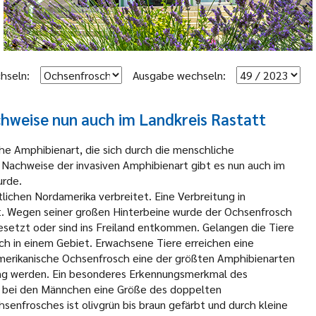
hseln:
Ausgabe wechseln:
chweise nun auch im Landkreis Rastatt
he Amphibienart, die sich durch die menschliche
 Nachweise der invasiven Amphibienart gibt es nun auch im
urde.
lichen Nordamerika verbreitet. Eine Verbreitung in
t. Wegen seiner großen Hinterbeine wurde der Ochsenfrosch
gesetzt oder sind ins Freiland entkommen. Gelangen die Tiere
 sich in einem Gebiet. Erwachsene Tiere erreichen eine
amerikanische Ochsenfrosch eine der größten Amphibienarten
ang werden. Ein besonderes Erkennungsmerkmal des
n bei den Männchen eine Größe des doppelten
enfrosches ist olivgrün bis braun gefärbt und durch kleine