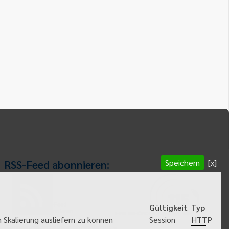
Speichern
[x]
RSS-Feed abonnieren:
RSS-Feed
Gültigkeit
Typ
abonnieren
HTTP
 Skalierung ausliefern zu können
Session
Gemeindeanzeiger abonnieren