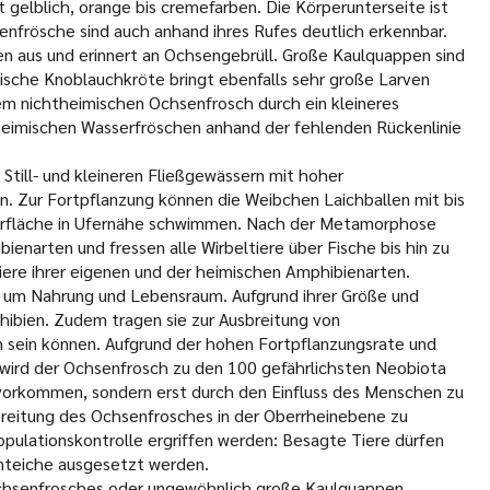
 gelblich, orange bis cremefarben. Die Körperunterseite ist
nfrösche sind auch anhand ihres Rufes deutlich erkennbar.
en aus und erinnert an Ochsengebrüll. Große Kaulquappen sind
mische Knoblauchkröte bringt ebenfalls sehr große Larven
em nichtheimischen Ochsenfrosch durch ein kleineres
eimischen Wasserfröschen anhand der fehlenden Rückenlinie
 Still- und kleineren Fließgewässern mit hoher
. Zur Fortpflanzung können die Weibchen Laichballen mit bis
berfläche in Ufernähe schwimmen. Nach der Metamorphose
enarten und fressen alle Wirbeltiere über Fische bis hin zu
iere ihrer eigenen und der heimischen Amphibienarten.
 um Nahrung und Lebensraum. Aufgrund ihrer Größe und
hibien. Zudem tragen sie zur Ausbreitung von
ch sein können. Aufgrund der hohen Fortpflanzungsrate und
wird der Ochsenfrosch zu den 100 gefährlichsten Neobiota
d vorkommen, sondern erst durch den Einfluss des Menschen zu
reitung des Ochsenfrosches in der Oberrheinebene zu
ulationskontrolle ergriffen werden: Besagte Tiere dürfen
enteiche ausgesetzt werden.
Ochsenfrosches oder ungewöhnlich große Kaulquappen