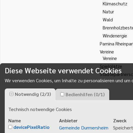
Klimaschutz
Natur
Wald
Brennholzbest
Windenergie
Pamina Rheinpar
Vereine
Vereine
Spielplätze
Diese Webseite verwendet Cookies
Städtepartnersc
Wir verwenden Cookies, um Inhalte zu personalisieren und um d
Notwendig
(
2
/
3
)
Bedienhilfen
(
0
/
1
)
Gemeinde Durmersheim
Rathausplatz 1
Technisch notwendige Cookies
76448
Durmersheim
Telefon 07245 920 - 0
Name
Anbieter
Zweck
info@durmersheim.de
devicePixelRatio
Gemeinde Durmersheim
Speichert
E-Mail schreiben