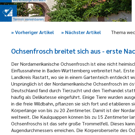
Termin vereinbaren
»
Vorheriger Artikel
»
Nächster Artikel
Thema wec
Ochsenfrosch breitet sich aus - erste Na
Der Nordamerikanische Ochsenfrosch ist eine nicht heimisc
Einflussnahme in Baden-Württemberg verbreitet hat. Erste
Landkreis Rastatt, wo sie in einem Gartenteich entdeckt w
Ursprünglich ist der Nordamerikanische Ochsenfrosch im öst
Deutschland fand durch Tierzucht und den Tierhandel stat
häufig als Delikatesse eingeführt. Einige Tiere wurden aus
in die freie Wildbahn, pflanzen sie sich fort und etablieren
Körperlänge von bis zu 20 Zentimeter. Damit ist der Nord
weltweit. Die Kaulquappen können bis zu 15 Zentimeter l
Ochsenfroschs ist das sehr große Trommelfell. Dieses kan
Augendurchmessers erreichen. Die Körperoberseite des Ochs