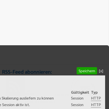
Speichern
[x]
RSS-Feed abonnieren:
RSS-Feed
Gültigkeit
Typ
abonnieren
HTTP
 Skalierung ausliefern zu können
Session
Gemeindeanzeiger abonnieren
HTTP
Session aktiv ist.
Session
Behördenrufnummer 115