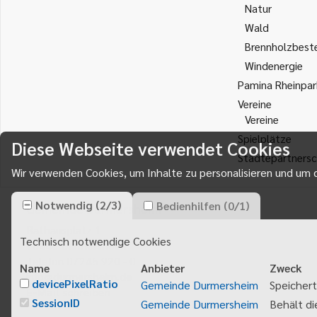
Natur
Wald
Brennholzbest
Windenergie
Pamina Rheinpar
Vereine
Vereine
Spielplätze
Diese Webseite verwendet Cookies
Städtepartnersc
Wir verwenden Cookies, um Inhalte zu personalisieren und um d
Notwendig
(
2
/
3
)
Bedienhilfen
(
0
/
1
)
Gemeinde Durmersheim
Rathausplatz 1
Technisch notwendige Cookies
76448
Durmersheim
Telefon 07245 920 - 0
Name
Anbieter
Zweck
info@durmersheim.de
devicePixelRatio
Gemeinde Durmersheim
Speichert
E-Mail schreiben
SessionID
Gemeinde Durmersheim
Behält di