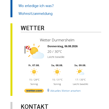
Wo erledige ich was?
Wohnsitzanmeldung
WETTER
Wetter Durmersheim
Donnerstag, 06.08.2026
20 / 30°C
Leicht bewölkt
Fr, 07.08.
Sa, 08.08.
So, 09.08.
15 / 28°C
15 / 31°C
17 / 35°C
Sonnig
Sonnig
Leicht bewölkt
Aktuelles Wetter ansehen
KONTAKT