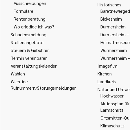
Ausschreibungen
Historisches
Formulare
Bäretriewerged
Rentenberatung
Bickesheim
Wo erledige ich was?
Durmersheim
Schadensmeldung
Durmersheim – 
Stellenangebote
Heimatmuseu
Steuern & Gebühren
Würmersheim
Termin vereinbaren
Würmersheim – 
Veranstaltungskalender
Imagefilm
Wahlen
Kirchen
Wichtige
Landkreis
Rufnummern/Störungsmeldungen
Natur und Umwe
Hochwasser
Aktionsplan für
Lärmschutz
Ortsmitten-Qua
Klimaschutz