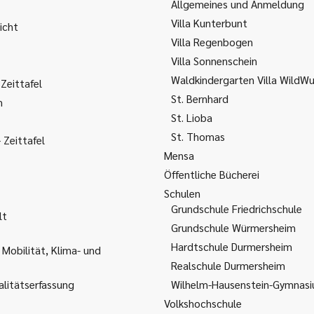
Allgemeines und Anmeldung
Villa Kunterbunt
icht
Villa Regenbogen
Villa Sonnenschein
Waldkindergarten Villa WildW
Zeittafel
St. Bernhard
m
St. Lioba
St. Thomas
Zeittafel
Mensa
Öffentliche Bücherei
Schulen
Grundschule Friedrichschule
lt
Grundschule Würmersheim
Hardtschule Durmersheim
 Mobilität, Klima- und
Realschule Durmersheim
litätserfassung
Wilhelm-Hausenstein-Gymnas
Volkshochschule