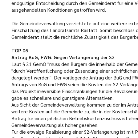
endgültige Entscheidung durch den Gemeinderat für eine Ve
ausgehandelten Konditionen getroffen wird.
Die Gemeindeverwaltung verzichtete auf eine weitere exte
Einschätzung des Landratsamts Rastatt. Somit beschloss d
Gemeinderat stellt die rechtliche Zulässigkeit des Bürger
TOP 06
Antrag BuG, FWG: Gegen Verlängerung der S2
Laut § 21 GemO "muss den Bürgern die innerhalb der Geme
"durch Veröffentlichung oder Zusendung einer schriftliche
dargelegt werden". Der vorliegende Antrag der BuG und FWG
Antrags von BuG und FWG seien die Kosten der S2-Verlänger
das Projekt irreversible Einschränkungen für die Bevölkeru
gäbe es schnellere und günstigere Alternativen.
Aus Sicht der Gemeindeverwaltung kommen zu der im Antr
weitere Kosten auf die Gemeinde zu, die in der Kostenschä
Betrag für einen jährlichen Betriebskostenzuschuss ist ehe
Gemeindeverwaltung als höher gesehen.
Für die etwaige Realisierung einer S2-Verlängerung ist mit 