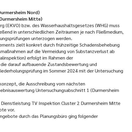
(Durmersheim Nord)
 (Durmersheim Mitte)
erg (EKVO) bzw. des Wasserhaushaltsgesetzes (WHG) muss
ießend in unterschiedlichen Zeiträumen je nach Fließmedium,
lungsprüfungen unterzogen werden.
ements zielt konkret durch frühzeitige Schadensbehebung
smaßnahmen auf die Vermeidung von Substanzverlust ab
alinspektion) erfolgt im Rahmen der
r die darauf aufbauende Zustandsbewertung und
Wiederholungsprüfung im Sommer 2024 mit der Untersuchung
skonzept, die Ausschreibung vom nächsten
rgebnisauswertung Untersuchungsabschnitt 1 (Durmersheim
 Dienstleistung TV Inspektion Cluster 2 Durmersheim Mitte
ote vor.
 Angebote durch das Planungsbüro ging folgender