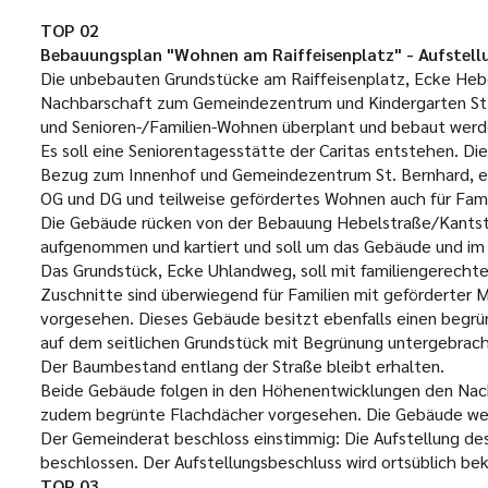
TOP 02
Bebauungsplan "Wohnen am Raiffeisenplatz" - Aufstell
Die unbebauten Grundstücke am Raiffeisenplatz, Ecke Hebe
Nachbarschaft zum Gemeindezentrum und Kindergarten St. B
und Senioren-/Familien-Wohnen überplant und bebaut werd
Es soll eine Seniorentagesstätte der Caritas entstehen. Di
Bezug zum Innenhof und Gemeindezentrum St. Bernhard, er
OG und DG und teilweise gefördertes Wohnen auch für Fami
Die Gebäude rücken von der Bebauung Hebelstraße/Kantstr
aufgenommen und kartiert und soll um das Gebäude und im 
Das Grundstück, Ecke Uhlandweg, soll mit familiengerec
Zuschnitte sind überwiegend für Familien mit geförderter M
vorgesehen. Dieses Gebäude besitzt ebenfalls einen begrün
auf dem seitlichen Grundstück mit Begrünung untergebracht
Der Baumbestand entlang der Straße bleibt erhalten.
Beide Gebäude folgen in den Höhenentwicklungen den Nach
zudem begrünte Flachdächer vorgesehen. Die Gebäude werd
Der Gemeinderat beschloss einstimmig: Die Aufstellung de
beschlossen. Der Aufstellungsbeschluss wird ortsüblich b
TOP 03