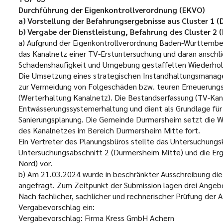
Durchführung der Eigenkontrollverordnung (EKVO)
a) Vorstellung der Befahrungsergebnisse aus Cluster 1 
b) Vergabe der Dienstleistung, Befahrung des Cluster 2
a) Aufgrund der Eigenkontrollverordnung Baden-Württemb
das Kanalnetz einer TV-Erstuntersuchung und daran anschl
Schadenshäufigkeit und Umgebung gestaffelten Wiederho
Die Umsetzung eines strategischen Instandhaltungsmanag
zur Vermeidung von Folgeschäden bzw. teuren Erneuerung
(Werterhaltung Kanalnetz). Die Bestandserfassung (TV-Kan
Entwässerungssystemerhaltung und dient als Grundlage fü
Sanierungsplanung. Die Gemeinde Durmersheim setzt die 
des Kanalnetzes im Bereich Durmersheim Mitte fort.
Ein Vertreter des Planungsbüros stellte das Untersuchung
Untersuchungsabschnitt 2 (Durmersheim Mitte) und die E
Nord) vor.
b) Am 21.03.2024 wurde in beschränkter Ausschreibung die
angefragt. Zum Zeitpunkt der Submission lagen drei Angeb
Nach fachlicher, sachlicher und rechnerischer Prüfung der
Vergabevorschlag ein:
Vergabevorschlag: Firma Kress GmbH Achern