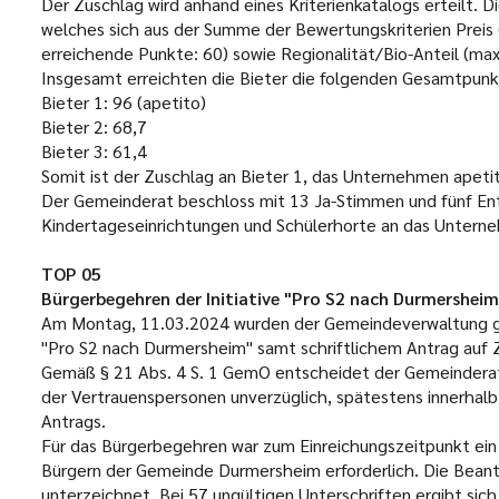
Der Zuschlag wird anhand eines Kriterienkatalogs erteilt.
welches sich aus der Summe der Bewertungskriterien Preis (
erreichende Punkte: 60) sowie Regionalität/Bio-Anteil (ma
Insgesamt erreichten die Bieter die folgenden Gesamtpunk
Bieter 1: 96 (apetito)
Bieter 2: 68,7
Bieter 3: 61,4
Somit ist der Zuschlag an Bieter 1, das Unternehmen apetito
Der Gemeinderat beschloss mit 13 Ja-Stimmen und fünf Enth
Kindertageseinrichtungen und Schülerhorte an das Unterne
TOP 05
Bürgerbegehren der Initiative "Pro S2 nach Durmersheim"
Am Montag, 11.03.2024 wurden der Gemeindeverwaltung ges
"Pro S2 nach Durmersheim" samt schriftlichem Antrag auf
Gemäß § 21 Abs. 4 S. 1 GemO entscheidet der Gemeinderat
der Vertrauenspersonen unverzüglich, spätestens innerha
Antrags.
Für das Bürgerbegehren war zum Einreichungszeitpunkt ein
Bürgern der Gemeinde Durmersheim erforderlich. Die Bean
unterzeichnet. Bei 57 ungültigen Unterschriften ergibt si