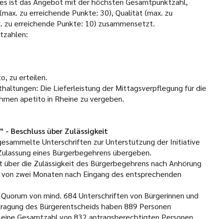
 Dies ist das Angebot mit der höchsten Gesamtpunktzahl,
max. zu erreichende Punkte: 30), Qualität (max. zu
x. zu erreichende Punkte: 10) zusammensetzt.
tzahlen:
, zu erteilen.
altungen: Die Lieferleistung der Mittagsverpflegung für die
hmen apetito in Rheine zu vergeben.
 - Beschluss über Zulässigkeit
ammelte Unterschriften zur Unterstützung der Initiative
 Zulassung eines Bürgerbegehrens übergeben.
 über die Zulässigkeit des Bürgerbegehrens nach Anhörung
lb von zwei Monaten nach Eingang des entsprechenden
 Quorum von mind. 684 Unterschriften von Bürgerinnen und
tragung des Bürgerentscheids haben 889 Personen
ch eine Gesamtzahl von 832 antragsberechtigten Personen,