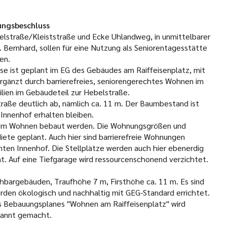
ungsbeschluss
lstraße/Kleiststraße und Ecke Uhlandweg, in unmittelbarer
ernhard, sollen für eine Nutzung als Seniorentagesstätte
en.
ese ist geplant im EG des Gebäudes am Raiffeisenplatz, mit
gänzt durch barrierefreies, seniorengerechtes Wohnen im
lien im Gebäudeteil zur Hebelstraße.
aße deutlich ab, nämlich ca. 11 m. Der Baumbestand ist
Innenhof erhalten bleiben.
htem Wohnen bebaut werden. Die Wohnungsgrößen und
iete geplant. Auch hier sind barrierefreie Wohnungen
ten Innenhof. Die Stellplätze werden auch hier ebenerdig
. Auf eine Tiefgarage wird ressourcenschonend verzichtet.
bargebäuden, Traufhöhe 7 m, Firsthöhe ca. 11 m. Es sind
en ökologisch und nachhaltig mit GEG-Standard errichtet.
s Bebauungsplanes "Wohnen am Raiffeisenplatz" wird
ekannt gemacht.