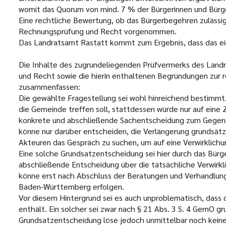
womit das Quorum von mind. 7 % der Bürgerinnen und Bürger
Eine rechtliche Bewertung, ob das Bürgerbegehren zulässi
Rechnungsprüfung und Recht vorgenommen.
Das Landratsamt Rastatt kommt zum Ergebnis, dass das eing
Die Inhalte des zugrundeliegenden Prüfvermerks des Lan
und Recht sowie die hierin enthaltenen Begründungen zur re
zusammenfassen:
Die gewählte Fragestellung sei wohl hinreichend bestimm
die Gemeinde treffen soll, stattdessen würde nur auf eine 
konkrete und abschließende Sachentscheidung zum Gegens
könne nur darüber entscheiden, die Verlängerung grundsätz
Akteuren das Gespräch zu suchen, um auf eine Verwirklichu
Eine solche Grundsatzentscheidung sei hier durch das Bür
abschließende Entscheidung über die tatsächliche Verwirkl
könne erst nach Abschluss der Beratungen und Verhandlun
Baden-Württemberg erfolgen.
Vor diesem Hintergrund sei es auch unproblematisch, das
enthält. Ein solcher sei zwar nach § 21 Abs. 3 S. 4 GemO gr
Grundsatzentscheidung löse jedoch unmittelbar noch keine