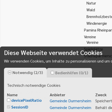
Natur
Wald
Brennholzbest
Windenergie
Pamina Rheinpar
Vereine
Vereine
Spielplätze
Diese Webseite verwendet Cookies
Städtepartnersc
Wir verwenden Cookies, um Inhalte zu personalisieren und um d
Notwendig
(
2
/
3
)
Bedienhilfen
(
0
/
1
)
Gemeinde Durmersheim
Rathausplatz 1
Technisch notwendige Cookies
76448
Durmersheim
Telefon 07245 920 - 0
Name
Anbieter
Zweck
info@durmersheim.de
devicePixelRatio
Gemeinde Durmersheim
Speichert
E-Mail schreiben
SessionID
Gemeinde Durmersheim
Behält di