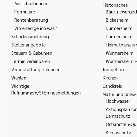
Ausschreibungen
Historisches
Formulare
Bäretriewerged
Rentenberatung
Bickesheim
Wo erledige ich was?
Durmersheim
Schadensmeldung
Durmersheim – 
Stellenangebote
Heimatmuseu
Steuern & Gebühren
Würmersheim
Termin vereinbaren
Würmersheim – 
Veranstaltungskalender
Imagefilm
Wahlen
Kirchen
Wichtige
Landkreis
Rufnummern/Störungsmeldungen
Natur und Umwe
Hochwasser
Aktionsplan für
Lärmschutz
Ortsmitten-Qua
Klimaschutz