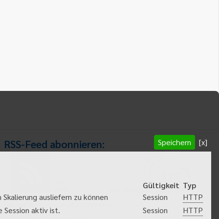
Speichern
[x]
RSS-Feed abonnieren:
RSS-Feed
Gültigkeit
Typ
abonnieren
HTTP
 Skalierung ausliefern zu können
Session
Gemeindeanzeiger abonnieren
HTTP
Session aktiv ist.
Session
Behördenrufnummer 115