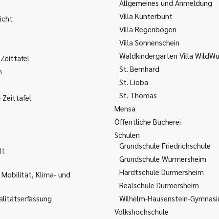
Allgemeines und Anmeldung
Villa Kunterbunt
icht
Villa Regenbogen
Villa Sonnenschein
Waldkindergarten Villa WildW
Zeittafel
St. Bernhard
m
St. Lioba
St. Thomas
Zeittafel
Mensa
Öffentliche Bücherei
Schulen
Grundschule Friedrichschule
lt
Grundschule Würmersheim
Hardtschule Durmersheim
 Mobilität, Klima- und
Realschule Durmersheim
litätserfassung
Wilhelm-Hausenstein-Gymnas
Volkshochschule