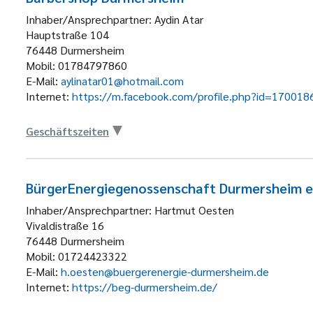
Inhaber/Ansprechpartner:
Aydin Atar
Hauptstraße 104
76448
Durmersheim
Mobil:
01784797860
E-Mail:
aylinatar01@hotmail.com
Internet:
https://m.facebook.com/profile.php?id=17001
Geschäftszeiten
BürgerEnergiegenossenschaft Durmersheim 
Inhaber/Ansprechpartner:
Hartmut Oesten
Vivaldistraße 16
76448
Durmersheim
Mobil:
01724423322
E-Mail:
h.oesten@buergerenergie-durmersheim.de
Internet:
https://beg-durmersheim.de/