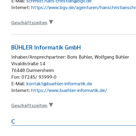
E-Mail:
schmidt.hans-christian@bgv.de
Internet:
https://www.bgv.de/agenturen/hanschristiansch
Geschäftszeiten
BÜHLER Informatik GmbH
Inhaber/Ansprechpartner:
Boris Bühler, Wolfgang Bühler
Vivaldistraße 14
76448
Durmersheim
Fon:
07245/ 93999-0
E-Mail:
kontakt@buehler-informatik.de
Internet:
https://www.buehler-informatik.de/
Geschäftszeiten
C