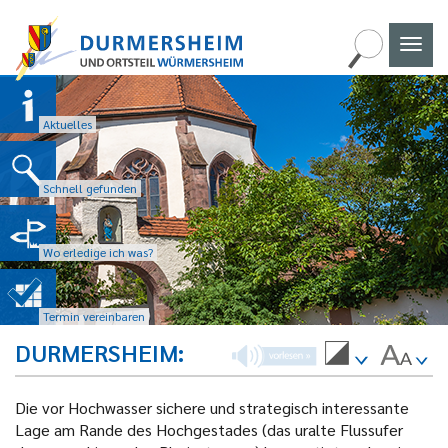
Naviga
umscha
Aktuelles
Schnell gefunden
Wo erledige ich was?
Termin vereinbaren
DURMERSHEIM
Die vor Hochwasser sichere und strategisch interessante
Lage am Rande des Hochgestades (das uralte Flussufer