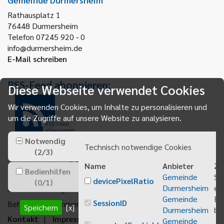
Rathausplatz 1
76448
Durmersheim
Telefon 07245 920 - 0
info@durmersheim.de
E-Mail schreiben
RSS-Feed abonnieren:
Diese Webseite verwendet Cookies
Wir verwenden Cookies, um Inhalte zu personalisieren und
um die Zugriffe auf unsere Website zu analysieren.
RSS-Feed
abonnieren
Notwendig
Technisch notwendige Cookies
(
2
/
3
)
Name
Anbieter
Zw
Bedienhilfen
Gemeinde
Sp
devicePixelRatio
(
0
/
1
)
Durmersheim
ei
Gemeindeanzeiger abonnieren
Gemeinde
Be
SessionID
Behördenrufnummer 115
Speichern
[x]
Durmersheim
bei
Kontakt
Impressum
Sitemap
Gemeinde