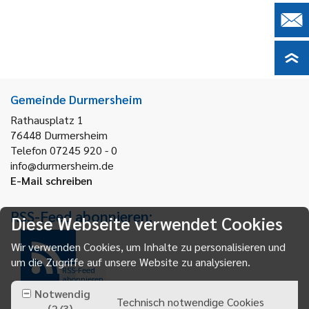
Gemeinde Durmersheim
Rathausplatz 1
76448
Durmersheim
Telefon 07245 920 - 0
info@durmersheim.de
E-Mail schreiben
RSS-Feed abonnieren:
Diese Webseite verwendet Cookies
Wir verwenden Cookies, um Inhalte zu personalisieren und
um die Zugriffe auf unsere Website zu analysieren.
RSS-Feed
abonnieren
Notwendig
Technisch notwendige Cookies
(
2
/
3
)