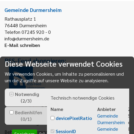
Gemeinde Durmersheim
Rathausplatz 1
76448
Durmersheim
Telefon 07245 920 - 0
info@durmersheim.de
E-Mail schreiben
RSS-Feed abonnieren:
Diese Webseite verwendet Cookies
Wir verwenden Cookies, um Inhalte zu personalisieren und
um die Zugriffe auf unsere Website zu analysieren.
RSS-Feed
abonnieren
Notwendig
Technisch notwendige Cookies
(
2
/
3
)
Name
Anbieter
Zw
Bedienhilfen
Gemeinde
Sp
devicePixelRatio
(
0
/
1
)
Durmersheim
ei
Gemeindeanzeiger abonnieren
Gemeinde
Be
SessionID
Behördenrufnummer 115
Speichern
[x]