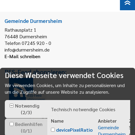
Gemeinde Durmersheim
Rathausplatz 1
76448
Durmersheim
Telefon 07245 920 - 0
info@durmersheim.de
E-Mail schreiben
RSS-Feed abonnieren:
Diese Webseite verwendet Cookies
Wir verwenden Cookies, um Inhalte zu personalisieren und
um die Zugriffe auf unsere Website zu analysieren.
RSS-Feed
abonnieren
Notwendig
Technisch notwendige Cookies
(
2
/
3
)
Name
Anbieter
Zw
Bedienhilfen
Gemeinde
Sp
devicePixelRatio
(
0
/
1
)
Durmersheim
ei
Gemeindeanzeiger abonnieren